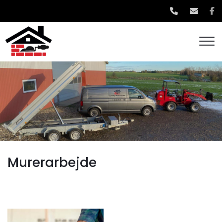
Gå
til
hovedindhold
Murerarbejde